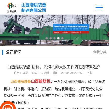
查看分类
公司新闻
山西浩辰装备 讲解，洗煤机的大致工作流程都有哪些？
作者：
本站
来源：
云更新
时间：
2023/3/9 9:06:56
次数：
山西给煤机
山西浩辰装备
是一系列机械设备组成，如小型洗煤
机械、跳汰机、浮选机、振动筛、给煤机等组套，对于现代化洗煤
设备缺一不可，洗煤设备系统在工作中井然有序，如何对这样一个
机械进行保养呢？