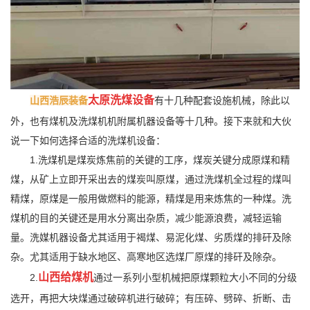
太原洗煤设备
山西浩辰装备
有十几种配套设施机械，除此以
外，也有煤机及洗煤机机附属机器设备等十几种。接下来就和大伙
说一下如何选择合适的洗煤机设备：
1.洗煤机是煤炭炼焦前的关键的工序，煤炭关键分成原煤和精
煤，从矿上立即开采出去的煤炭叫原煤，通过洗煤机全过程的煤叫
精煤，原煤是一般用做燃料的能源，精煤是用来炼焦的一种煤。洗
煤机的目的关键还是用水分离出杂质，减少能源浪费，减轻运输
量。洗媒机器设备尤其适用于褐煤、易泥化煤、劣质煤的排矸及除
杂。尤其适用于缺水地区、高寒地区选煤厂原煤的排矸及除杂。
山
西给煤机
2.
通过一系列小型机械把原煤颗粒大小不同的分级
选开，再把大块煤通过破碎机进行破碎；有压碎、劈碎、折断、击