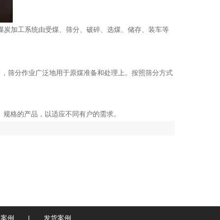
煤炭加工系统由受煤、筛分、破碎、选煤、储存、装车等
中，筛分作业广泛地用于原煤准备和处理上。按照筛分方式
、规格的产品，以适应不同有户的需求。
户案例
|
发货案例