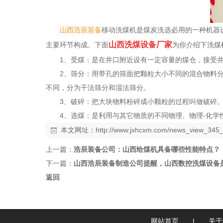
山西浩辰装备
移动洗煤机是煤炭洗选必用的一种机器
山西洗煤设备厂家
主要环节构成。下面
为你介绍下洗煤
1、受煤：是在井口附近设有一定容量的煤仓，接受
2、筛分：用带孔的筛面把颗粒大小不同的混合物料
不同，分为干法筛分和湿法筛分。
3、破碎：把大块物料粉碎成小颗粒的过程叫做破碎
4、选煤：是利用与其它物质的不同物理、物理-化
本文网址：
http://www.jxhcxm.com/news_view_345_
上一篇：
浩辰装备公司：山西给煤机具备哪些性能特点？
下一篇：
山西浩辰装备制造公司提醒，山西数控洗煤设备
返回
网站首页
|
关于