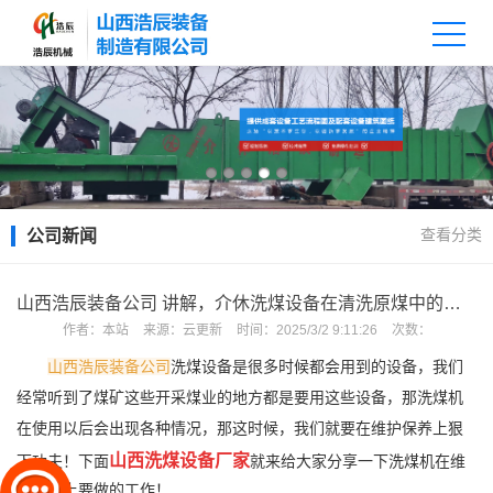
查看分类
公司新闻
山西浩辰装备公司 讲解，介休洗煤设备在清洗原煤中的重要性？
作者：
本站
来源：
云更新
时间：
2025/3/2 9:11:26
次数：
山西浩辰装备公司
洗煤设备
是很多时候都会用到的设备，我们
经常听到了煤矿这些开采煤业的地方都是要用这些设备，那洗煤机
在使用以后会出现各种情况，那这时候，我们就要在维护保养上狠
山西洗煤设备厂家
下功夫！下面
就来给大家分享一下洗煤机在维
护保养上要做的工作！