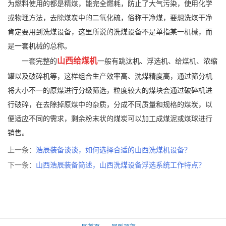
为燃料使用的都是精煤，能完全燃耗，防止了大气污染，使用化学
或物理方法，去除煤炭中的二氧化硫，俗称干净煤，要想洗煤干净
肯定要用到洗煤设备，这里所说的洗煤设备不是单指某一机械，而
是一套机械的总称。
山西给煤机
一套完整的
一般有跳汰机、浮选机、给煤机、浓缩
罐以及破碎机等，这样组合生产效率高、洗煤精度高，通过筛分机
将大小不一的原煤进行分级筛选，粒度较大的煤块会通过破碎机进
行破碎，在去除掉原煤中的杂质，分成不同质量和规格的煤炭，以
便适应不同的需求，剩余粉末状的煤炭可以加工成煤泥或煤球进行
销售。
上一条：
浩辰装备谈谈，如何选择合适的山西洗煤机设备？
下一条：
山西浩辰装备简述，山西洗煤设备浮选系统工作特点？