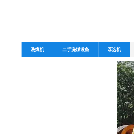
洗煤机
二手洗煤设备
浮选机