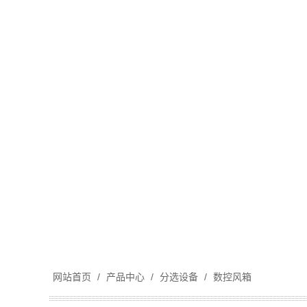
网站首页
/
产品中心
/
分选设备
/
数控风箱