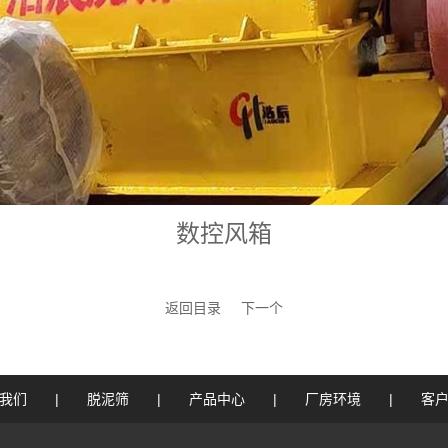
数控风箱
返回目录
下一个
我们
|
脱泥筛
|
产品中心
|
厂房环境
|
客