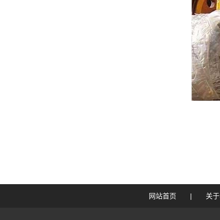
网站首页
|
关于